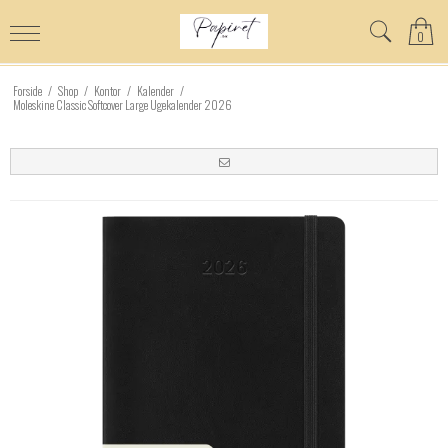
0
Forside
/
Shop
/
Kontor
/
Kalender
/
Moleskine Classic Softcover Large Ugekalender 2026