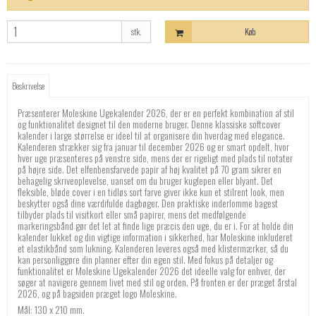
stk.
Køb
Beskrivelse
Præsenterer Moleskine Ugekalender 2026, der er en perfekt kombination af stil
og funktionalitet designet til den moderne bruger. Denne klassiske softcover
kalender i large størrelse er ideel til at organisere din hverdag med elegance.
Kalenderen strækker sig fra januar til december 2026 og er smart opdelt, hvor
hver uge præsenteres på venstre side, mens der er rigeligt med plads til notater
på højre side. Det elfenbensfarvede papir af høj kvalitet på 70 gram sikrer en
behagelig skriveoplevelse, uanset om du bruger kuglepen eller blyant. Det
fleksible, bløde cover i en tidløs sort farve giver ikke kun et stilrent look, men
beskytter også dine værdifulde dagbøger. Den praktiske inderlomme bagest
tilbyder plads til visitkort eller små papirer, mens det medfølgende
markeringsbånd gør det let at finde lige præcis den uge, du er i. For at holde din
kalender lukket og din vigtige information i sikkerhed, har Moleskine inkluderet
et elastikbånd som lukning. Kalenderen leveres også med klistermærker, så du
kan personliggøre din planner efter din egen stil. Med fokus på detaljer og
funktionalitet er Moleskine Ugekalender 2026 det ideelle valg for enhver, der
søger at navigere gennem livet med stil og orden. På fronten er der præget årstal
2026, og på bagsiden præget logo Moleskine.
Mål: 130 x 210 mm.