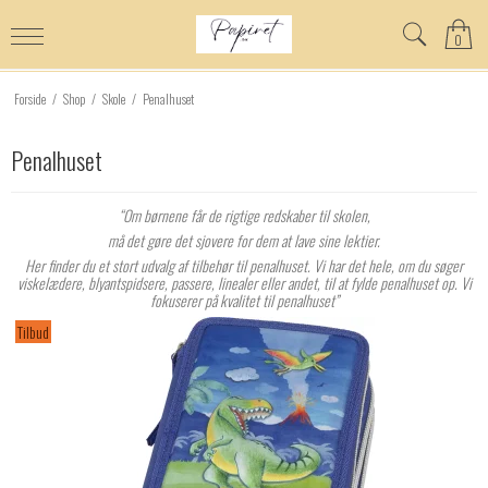
0
Forside
/
Shop
/
Skole
/
Penalhuset
Penalhuset
“Om børnene får de rigtige redskaber til skolen,
må det gøre det sjovere for dem at lave sine lektier.
Her finder du et stort udvalg af tilbehør til penalhuset. Vi har det hele, om du søger
viskelædere, blyantspidsere, passere, linealer eller andet, til at fylde penalhuset op. Vi
fokuserer på kvalitet til penalhuset”
Tilbud