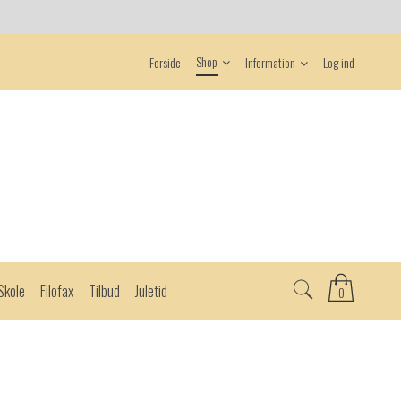
Shop
Forside
Information
Log ind
Skole
Filofax
Tilbud
Juletid
0