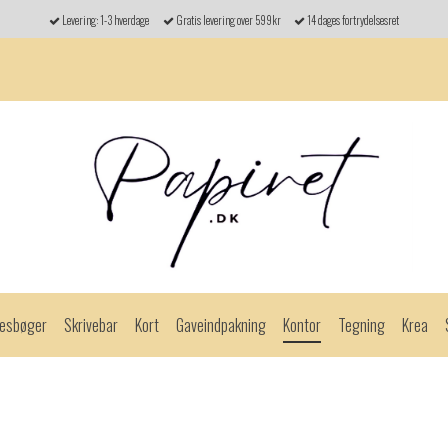
Levering: 1-3 hverdage
Gratis levering over 599kr
14 dages fortrydelsesret
esbøger
Skrivebar
Kort
Gaveindpakning
Kontor
Tegning
Krea