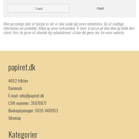
Afmeld
Tilmeld
Dine personlige data vil hjælpe os når vi skal sende dig vores nyhedsbrev. Du vil modtage
information om produkter, tilbud og vores virksomhed. Vi lover at passe på dine data og holde dem
sikret. Hvis du gerne vil afmelde dig nyhedsbrevet, så kan det gøres her fra vores website.
papiret.dk
4652 Hårlev
Danmark
E-mail
:
info@papiret.dk
CVR-nummer
:
35070877
Bankoplysninger
:
5035 1489153
Sitemap
Kategorier