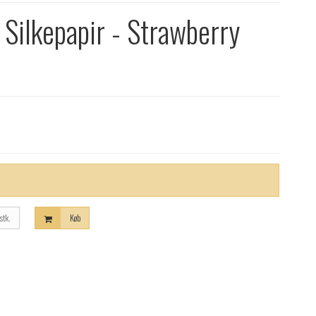
 Silkepapir - Strawberry
stk.
Køb