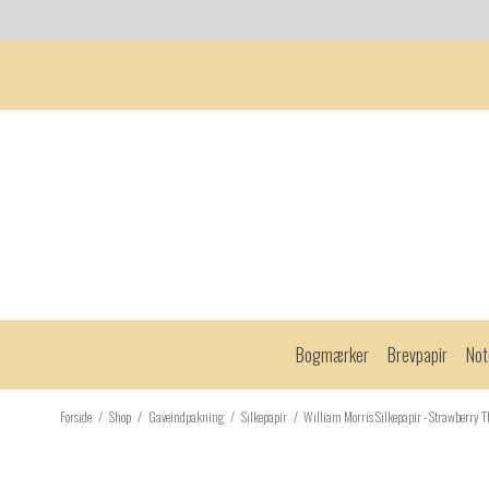
Bogmærker
Brevpapir
Not
Forside
/
Shop
/
Gaveindpakning
/
Silkepapir
/
William Morris Silkepapir - Strawberry T