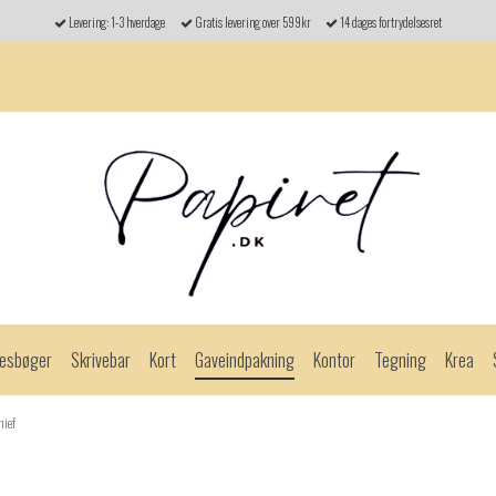
Levering: 1-3 hverdage
Gratis levering over 599kr
14 dages fortrydelsesret
esbøger
Skrivebar
Kort
Gaveindpakning
Kontor
Tegning
Krea
hief