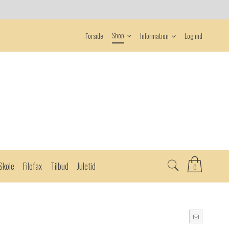
Shop
Forside
Information
Log ind
Skole
Filofax
Tilbud
Juletid
0