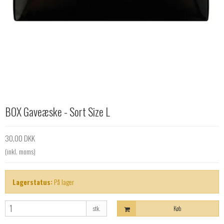
BOX Gaveæske - Sort Size L
30,00 DKK
(inkl. moms)
Lagerstatus:
På lager
stk.
Køb