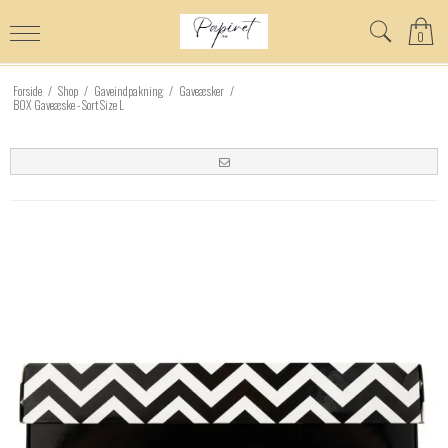
0
Forside
/
Shop
/
Gaveindpakning
/
Gaveæsker
/
BOX Gaveæske - Sort Size L