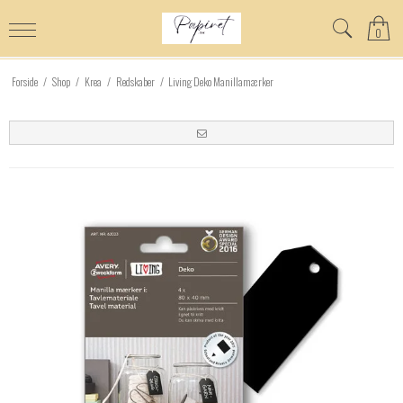
0
Forside
/
Shop
/
Krea
/
Redskaber
/
Living Deko Manillamærker