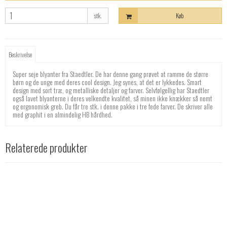
stk.
Køb
Beskrivelse
Super seje blyanter fra Staedtler. De har denne gang prøvet at ramme de større
børn og de unge med deres cool design. Jeg synes, at det er lykkedes. Smart
design med sort træ, og metalliske detaljer og farver. Selvfølgellig har Staedtler
også lavet blyanterne i deres velkendte kvalitet, så minen ikke knækker så nemt
og ergonomisk greb. Du får tre stk. i denne pakke i tre fede farver. De skriver alle
med graphit i en almindelig HB hårdhed.
Relaterede produkter