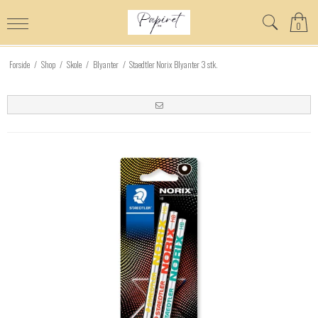
0
Forside
/
Shop
/
Skole
/
Blyanter
/
Staedtler Norix Blyanter 3 stk.