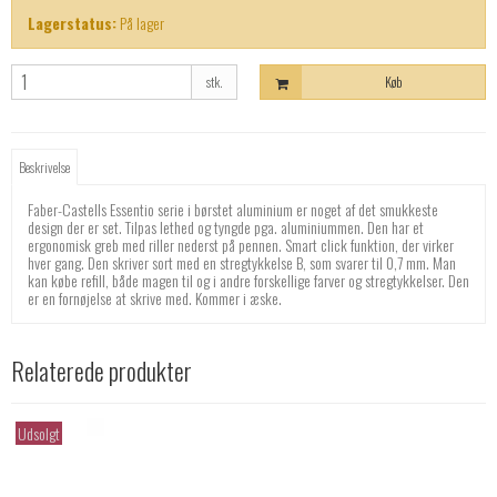
Lagerstatus:
På lager
stk.
Køb
Beskrivelse
Faber-Castells Essentio serie i børstet aluminium er noget af det smukkeste
design der er set. Tilpas lethed og tyngde pga. aluminiummen. Den har et
ergonomisk greb med riller nederst på pennen. Smart click funktion, der virker
hver gang. Den skriver sort med en stregtykkelse B, som svarer til 0,7 mm. Man
kan købe refill, både magen til og i andre forskellige farver og stregtykkelser. Den
er en fornøjelse at skrive med. Kommer i æske.
Relaterede produkter
Udsolgt