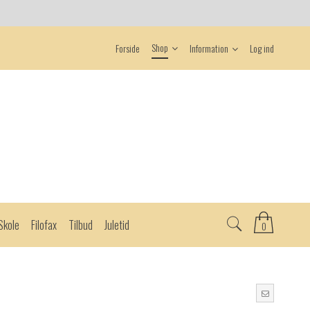
Shop
Forside
Information
Log ind
Skole
Filofax
Tilbud
Juletid
0