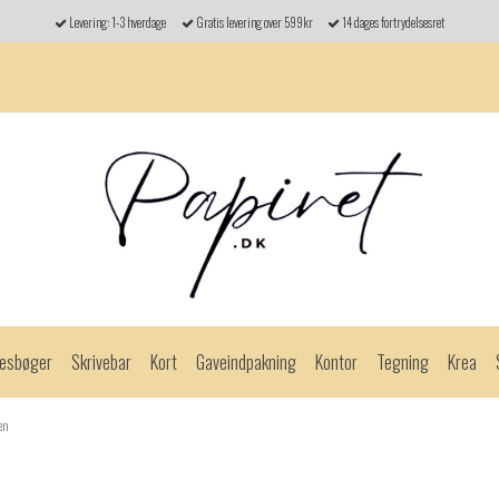
Levering: 1-3 hverdage
Gratis levering over 599kr
14 dages fortrydelsesret
esbøger
Skrivebar
Kort
Gaveindpakning
Kontor
Tegning
Krea
ben