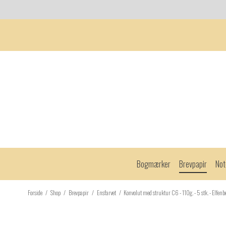
Bogmærker
Brevpapir
Not
Forside
/
Shop
/
Brevpapir
/
Ensfarvet
/
Konvolut med struktur C6 - 110g. - 5 stk. - Elfen