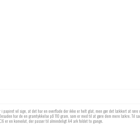
 papiret vil sige, at det har en overflade der ikke er helt glat, men gør det lækkert at rør
r. Desuden har de en gramtykkelse på 110 gram, som er med til at gøre dem mere lækre. Til s
 C6 er en konvolut, der passer til almindeligt A4 ark foldet to gange.